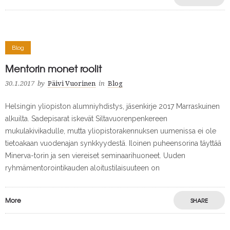
Blog
Mentorin monet roolit
30.1.2017
by
Päivi Vuorinen
in
Blog
Helsingin yliopiston alumniyhdistys, jäsenkirje 2017 Marraskuinen
alkuilta. Sadepisarat iskevät Siltavuorenpenkereen
mukulakivikadulle, mutta yliopistorakennuksen uumenissa ei ole
tietoakaan vuodenajan synkkyydestä. Iloinen puheensorina täyttää
Minerva-torin ja sen viereiset seminaarihuoneet. Uuden
ryhmämentorointikauden aloitustilaisuuteen on
More
SHARE