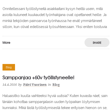
Onnitellessani työllistyneitä asiakkaitani kysyn heiltä usein, mitä
asioita kuluneet kuukaudet työnhakijana ovat opettaneet heille. Ja
minkä tekijöiden painoarvoa työnhaussa he eivät ymmärtäneet
silloin, kun olivat edellisessä työsuhteessaan. Yksi eniten toistuvia
More
SHARE
Blog
Samppanjaa +60v työllistyneelle!
14.4.2016
by
Päivi Vuorinen
in
Blog
Haluaisitko kuulla vaihteeksi hyviä uutisia? Kuten kuvasta näet, sain
tänään kohottaa samppanjalasin uuden työpaikan löytymisen
kunniaksi. Mikä tästä työllistymisestä tekee erityisen hienon on se,