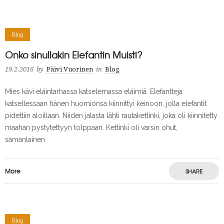
Blog
Onko sinullakin Elefantin Muisti?
19.2.2016
by
Päivi Vuorinen
in
Blog
Mies kävi eläintarhassa katselemassa eläimiä. Elefantteja
katsellessaan hänen huomionsa kiinnittyi keinoon, jolla elefantit
pidettiin aloillaan. Niiden jalasta lähti rautakettinki, joka oli kiinnitetty
maahan pystytettyyn tolppaan. Kettinki oli varsin ohut,
samanlainen
More
SHARE
Blog