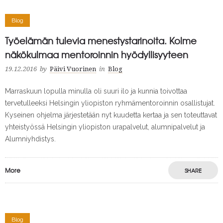
Blog
Työelämän tulevia menestystarinoita. Kolme
näkökulmaa mentoroinnin hyödyllisyyteen
19.12.2016
by
Päivi Vuorinen
in
Blog
Marraskuun lopulla minulla oli suuri ilo ja kunnia toivottaa
tervetulleeksi Helsingin yliopiston ryhmämentoroinnin osallistujat.
Kyseinen ohjelma järjestetään nyt kuudetta kertaa ja sen toteuttavat
yhteistyössä Helsingin yliopiston urapalvelut, alumnipalvelut ja
Alumniyhdistys.
More
SHARE
Blog