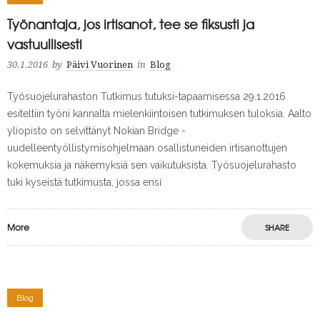
Työnantaja, jos irtisanot, tee se fiksusti ja
vastuullisesti
30.1.2016
by
Päivi Vuorinen
in
Blog
Työsuojelurahaston Tutkimus tutuksi-tapaamisessa 29.1.2016
esiteltiin työni kannalta mielenkiintoisen tutkimuksen tuloksia. Aalto
yliopisto on selvittänyt Nokian Bridge -
uudelleentyöllistymisohjelmaan osallistuneiden irtisanottujen
kokemuksia ja näkemyksiä sen vaikutuksista. Työsuojelurahasto
tuki kyseistä tutkimusta, jossa ensi
More
SHARE
Blog